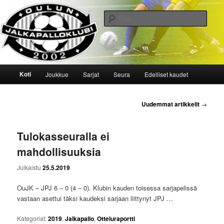
Siirry
Siirry
sisältöön
toissijaiseen
Etsi
sisältöön
Oulun Jalkapalloklubi
Päävalikko
Koti
Joukkue
Sarjat
Seura
Edelliset kaudet
Artikkelien
Uudemmat artikkelit
→
selaus
Tulokasseuralla ei
mahdollisuuksia
Julkaistu
25.5.2019
OuJK – JPJ 6 – 0 (4 – 0). Klubin kauden toisessa sarjapelissä
vastaan asettui täksi kaudeksi sarjaan liittynyt JPJ …
Kategoriat:
2019
,
Jalkapallo
,
Otteluraportti