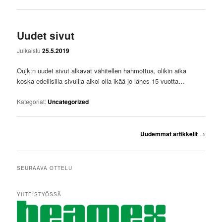
Uudet sivut
Julkaistu
25.5.2019
Oujk:n uudet sivut alkavat vähitellen hahmottua, olikin aika
koska edellisilla sivuilla alkoi olla ikää jo lähes 15 vuotta…
Kategoriat:
Uncategorized
Artikkelien
Uudemmat artikkelit
→
selaus
SEURAAVA OTTELU
YHTEISTYÖSSÄ