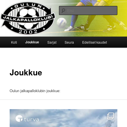
Siirry
sisältöön
Etsi
Oulun Jalkapalloklubi
Päävalikko
Joukkue
Koti
Sarjat
Seura
Edelliset kaudet
Joukkue
Oulun jalkapalloklubin joukkue: