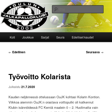
Siirry
sisältöön
Etsi
Oulun Jalkapalloklubi
Päävalikko
Koti
Joukkue
Sarjat
Seura
Edelliset kaudet
Artikkelien
←
Edellinen
Seuraava
→
selaus
Työvoitto Kolarista
Julkaistu
21.7.2020
Kauden neljännessä ottelussaan OuJK kohtasi Kolarin Kontion.
Viikkoa aiemmin OuJK:n orastava voittoputki oli katkennut
Klubin isännöidessä FC Kemiä maalein 0 – 2. Huolimatta vain