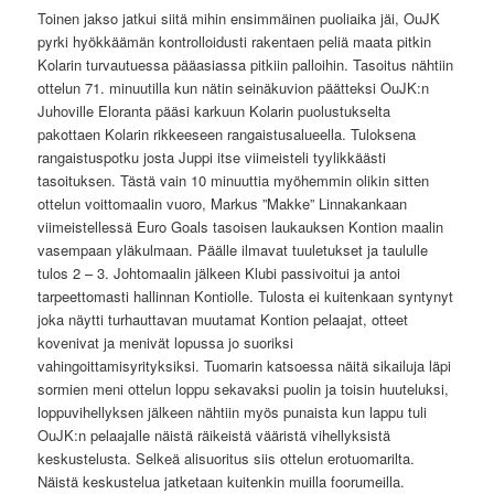
Toinen jakso jatkui siitä mihin ensimmäinen puoliaika jäi, OuJK
pyrki hyökkäämän kontrolloidusti rakentaen peliä maata pitkin
Kolarin turvautuessa pääasiassa pitkiin palloihin. Tasoitus nähtiin
ottelun 71. minuutilla kun nätin seinäkuvion päätteksi OuJK:n
Juhoville Eloranta pääsi karkuun Kolarin puolustukselta
pakottaen Kolarin rikkeeseen rangaistusalueella. Tuloksena
rangaistuspotku josta Juppi itse viimeisteli tyylikkäästi
tasoituksen. Tästä vain 10 minuuttia myöhemmin olikin sitten
ottelun voittomaalin vuoro, Markus ”Makke” Linnakankaan
viimeistellessä Euro Goals tasoisen laukauksen Kontion maalin
vasempaan yläkulmaan. Päälle ilmavat tuuletukset ja taululle
tulos 2 – 3. Johtomaalin jälkeen Klubi passivoitui ja antoi
tarpeettomasti hallinnan Kontiolle. Tulosta ei kuitenkaan syntynyt
joka näytti turhauttavan muutamat Kontion pelaajat, otteet
kovenivat ja menivät lopussa jo suoriksi
vahingoittamisyrityksiksi. Tuomarin katsoessa näitä sikailuja läpi
sormien meni ottelun loppu sekavaksi puolin ja toisin huuteluksi,
loppuvihellyksen jälkeen nähtiin myös punaista kun lappu tuli
OuJK:n pelaajalle näistä räikeistä vääristä vihellyksistä
keskustelusta. Selkeä alisuoritus siis ottelun erotuomarilta.
Näistä keskustelua jatketaan kuitenkin muilla foorumeilla.