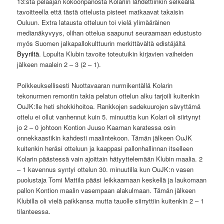
13:sta pelaajan kokoonpanosta Kolariin lähdettiinkin selkeällä
tavoitteella että tästä ottelusta pisteet matkaavat takaisin
Ouluun. Extra latausta otteluun toi vielä ylimääräinen
medianäkyvyys, olihan ottelua saapunut seuraamaan edustusto
myös Suomen jalkapallokulttuurin merkittävältä edistäjältä
Byyriltä
. Lopulta Klubin tavoite toteutuikin kirjavien vaiheiden
jälkeen maalein 2 – 3 (2 – 1).
Poikkeuksellisesti Nuottavaaran nurmikentällä Kolarin
tekonurmen remontin takia pelatun ottelun alku tarjoili kuitenkin
OuJK:lle heti shokkihoitoa. Rankkojen sadekuurojen sävyttämä
ottelu ei ollut vanhennut kuin 5. minuuttia kun Kolari oli siirtynyt
jo 2 – 0 johtoon Kontion Juuso Kaarnan karatessa osin
onnekkaastikin kahdesti maalintekoon. Tämän jälkeen OuJK
kuitenkin heräsi otteluun ja kaappasi pallonhallinnan itselleen
Kolarin päästessä vain ajoittain hätyyttelemään Klubin maalia. 2
– 1 kavennus syntyi ottelun 30. minuutilla kun OuJK:n vasen
puolustaja Tomi Mattila pääsi leikkaamaan keskellä ja laukomaan
pallon Kontion maalin vasempaan alakulmaan. Tämän jälkeen
Klubilla oli vielä paikkansa mutta tauolle siirryttiin kuitenkin 2 – 1
tilanteessa.