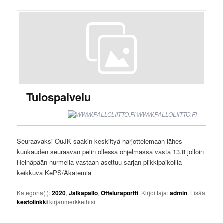
Tulospalvelu
WWW.PALLOLIITTO.FI
Seuraavaksi OuJK saakin keskittyä harjottelemaan lähes
kuukauden seuraavan pelin ollessa ohjelmassa vasta 13.8 jolloin
Heinäpään nurmella vastaan asettuu sarjan piikkipaikoilla
keikkuva KePS/Akatemia
Kategoria(t):
2020
,
Jalkapallo
,
Otteluraportti
. Kirjoittaja:
admin
. Lisää
kestolinkki
kirjanmerkkeihisi.