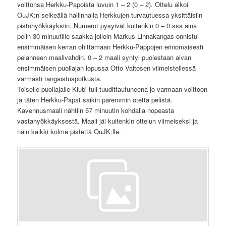
voittonsa Herkku-Papoista luvuin 1 – 2 (0 – 2). Ottelu alkoi
OuJK:n selkeällä hallinnalla Herkkujen turvautuessa yksittäisiin
pistohyökkäyksiin. Numerot pysyivät kuitenkin 0 – 0:ssa aina
pelin 30 minuutille saakka jolloin Markus Linnakangas onnistui
ensimmäisen kerran ohittamaan Herkku-Pappojen erinomaisesti
pelanneen maalivahdin. 0 – 2 maali syntyi puolestaan aivan
ensimmäisen puoliajan lopussa Otto Valtosen viimeistellessä
varmasti rangaistuspotkusta.
Toiselle puoliajalle Klubi tuli tuudittautuneena jo varmaan voittoon
ja täten Herkku-Papat saikin paremmin otetta pelistä.
Kavennusmaali nähtiin 57 minuutin kohdalla nopeasta
vastahyökkäyksestä. Maali jäi kuitenkin ottelun viimeiseksi ja
näin kaikki kolme pistettä OuJK:lle.