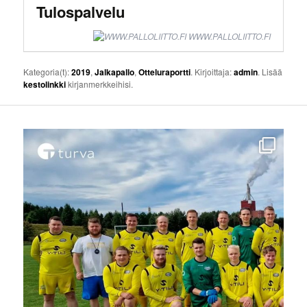
Tulospalvelu
WWW.PALLOLIITTO.FI
Kategoria(t):
2019
,
Jalkapallo
,
Otteluraportti
. Kirjoittaja:
admin
. Lisää
kestolinkki
kirjanmerkkeihisi.