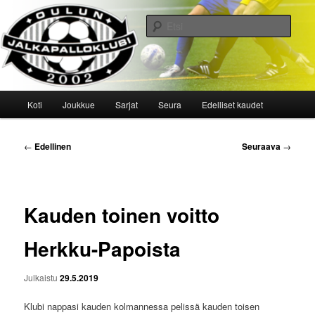
Siirry
sisältöön
Etsi
Oulun Jalkapalloklubi
Päävalikko
Koti
Joukkue
Sarjat
Seura
Edelliset kaudet
Artikkelien
←
Edellinen
Seuraava
→
selaus
Kauden toinen voitto
Herkku-Papoista
Julkaistu
29.5.2019
Klubi nappasi kauden kolmannessa pelissä kauden toisen