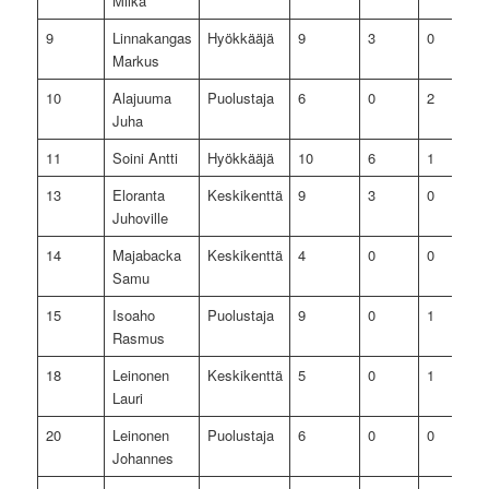
Miika
9
Linnakangas
Hyökkääjä
9
3
0
Markus
10
Alajuuma
Puolustaja
6
0
2
Juha
11
Soini Antti
Hyökkääjä
10
6
1
13
Eloranta
Keskikenttä
9
3
0
Juhoville
14
Majabacka
Keskikenttä
4
0
0
Samu
15
Isoaho
Puolustaja
9
0
1
Rasmus
18
Leinonen
Keskikenttä
5
0
1
Lauri
20
Leinonen
Puolustaja
6
0
0
Johannes