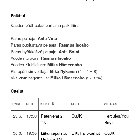
Palkitut
Kauden päätteeksi parhaina palkittiin:
Paras pelaaja:
Antti Viita
Paras puolustava pelaaja:
Rasmus Isoaho
Paras hyökkäävä pelaaja:
Antti Soini
Vuoden tulokas:
Rasmus Isoaho
Vuoden Klubilainen:
Miika Hämeenaho
Pistepörssin voittaja:
Mika Nykänen
(4 + 4 = 8)
Aktiivisin harjoittelija:
Miika Hämeenaho
(97,87%)
Ottelut
PVM
KLO
KENTTÄ
KOTI
VIERAS
T
23.6.
17:30
Pateniemi 2
OuJK
Hercules/Young
7
TN
Boys
(
30.6.
19:30
Liikuntapuisto,
LiKi/Pallokarhut
OuJK
0
Liminka TN