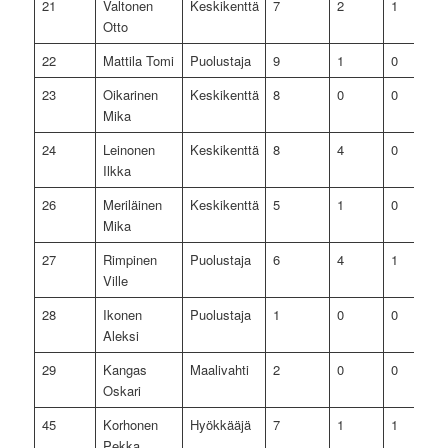
21
Valtonen
Keskikenttä
7
2
1
Otto
22
Mattila Tomi
Puolustaja
9
1
0
23
Oikarinen
Keskikenttä
8
0
0
Mika
24
Leinonen
Keskikenttä
8
4
0
Ilkka
26
Meriläinen
Keskikenttä
5
1
0
Mika
27
Rimpinen
Puolustaja
6
4
1
Ville
28
Ikonen
Puolustaja
1
0
0
Aleksi
29
Kangas
Maalivahti
2
0
0
Oskari
45
Korhonen
Hyökkääjä
7
1
1
Pekka