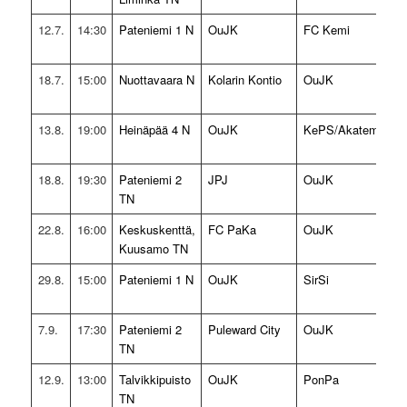
12.7.
14:30
Pateniemi 1 N
OuJK
FC Kemi
0
(
18.7.
15:00
Nuottavaara N
Kolarin Kontio
OuJK
2
(
13.8.
19:00
Heinäpää 4 N
OuJK
KePS/Akatemia
2
(
18.8.
19:30
Pateniemi 2
JPJ
OuJK
0
TN
(
22.8.
16:00
Keskuskenttä,
FC PaKa
OuJK
1
Kuusamo TN
(
29.8.
15:00
Pateniemi 1 N
OuJK
SirSi
4
(
7.9.
17:30
Pateniemi 2
Puleward City
OuJK
2
TN
12.9.
13:00
Talvikkipuisto
OuJK
PonPa
1
TN
(