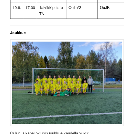
19.9.
17:00
Talvikkipuisto
OuTa/2
OuJK
1
TN
(
Joukkue
Oulun jalkapalloklubin joukkue kaudella 2020: