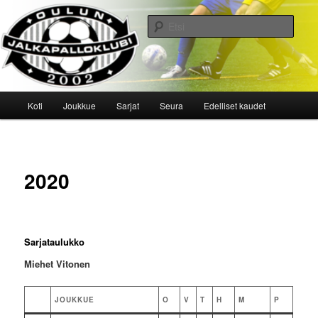
Siirry
sisältöön
Etsi
Oulun Jalkapalloklubi
Päävalikko
Koti
Joukkue
Sarjat
Seura
Edelliset kaudet
2020
Sarjataulukko
Miehet Vitonen
JOUKKUE
O
V
T
H
M
P