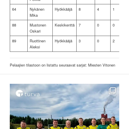
64
Nykänen
Hyökkääjä
8
4
1
Mika
88
Mustonen
Keskikenttä
7
0
0
Oskari
89
Ruottinen
Hyökkääjä
3
0
2
Aleksi
Pelaajien tilastoon on listattu seuraavat sarjat: Miesten Vitonen