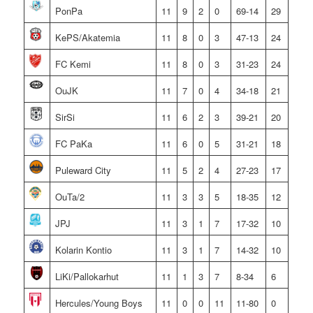
PonPa
11
9
2
0
69-14
29
KePS/Akatemia
11
8
0
3
47-13
24
FC Kemi
11
8
0
3
31-23
24
OuJK
11
7
0
4
34-18
21
SirSi
11
6
2
3
39-21
20
FC PaKa
11
6
0
5
31-21
18
Puleward City
11
5
2
4
27-23
17
OuTa/2
11
3
3
5
18-35
12
JPJ
11
3
1
7
17-32
10
Kolarin Kontio
11
3
1
7
14-32
10
LiKi/Pallokarhut
11
1
3
7
8-34
6
Hercules/Young Boys
11
0
0
11
11-80
0