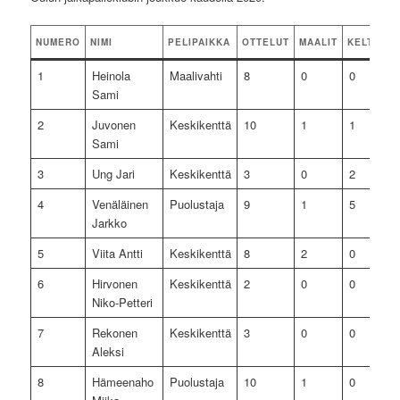
NUMERO
NIMI
PELIPAIKKA
OTTELUT
MAALIT
KELTAISE
1
Heinola
Maalivahti
8
0
0
Sami
2
Juvonen
Keskikenttä
10
1
1
Sami
3
Ung Jari
Keskikenttä
3
0
2
4
Venäläinen
Puolustaja
9
1
5
Jarkko
5
Viita Antti
Keskikenttä
8
2
0
6
Hirvonen
Keskikenttä
2
0
0
Niko-Petteri
7
Rekonen
Keskikenttä
3
0
0
Aleksi
8
Hämeenaho
Puolustaja
10
1
0