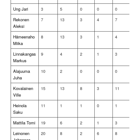
Ung Jari
3
5
0
0
0
0
Rekonen
7
13
3
4
7
0
Aleksi
Hämeenaho
8
13
3
1
4
0
Miika
Linnakangas
9
4
2
1
3
0
Markus
Alajuuma
10
2
0
0
0
1
Juha
Kovalainen
15
13
8
3
11
0
Ville
Heinola
11
1
1
0
1
0
Saku
Mattila Tomi
19
6
2
1
3
0
Leinonen
20
8
2
6
8
0
Johannes