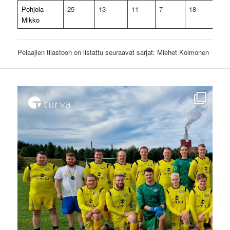
Pohjola
25
13
11
7
18
0
Mikko
Pelaajien tilastoon on listattu seuraavat sarjat: Miehet Kolmonen