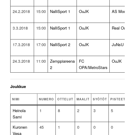
24.2.2018
15:00
NalliSport 1
OuJK
AS Moon
3.3.2018
15:00
NalliSport 1
OuJK
Real Oulu
17.3.2018
17:00
NalliSport 2
OuJK
JuNsU
24.3.2018
11:00
Zemppiareena
FC
OuJK
2
OPA/MetroStars
Joukkue
NIMI
NUMERO
OTTELUT
MAALIT
SYÖTÖT
PISTEET
KE
Heinola
1
8
2
3
5
0
Sami
Kuronen
45
1
0
0
0
0
Vesa