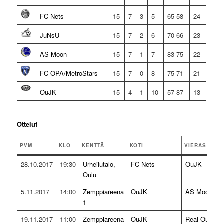
FC Nets
15
7
3
5
65-58
24
JuNsU
15
7
2
6
70-66
23
AS Moon
15
7
1
7
83-75
22
FC OPA/MetroStars
15
7
0
8
75-71
21
OuJK
15
4
1
10
57-87
13
Ottelut
PVM
KLO
KENTTÄ
KOTI
VIERAS
28.10.2017
19:30
Urheilutalo,
FC Nets
OuJK
Oulu
5.11.2017
14:00
Zemppiareena
OuJK
AS Moon
1
19.11.2017
11:00
Zemppiareena
OuJK
Real Oulu