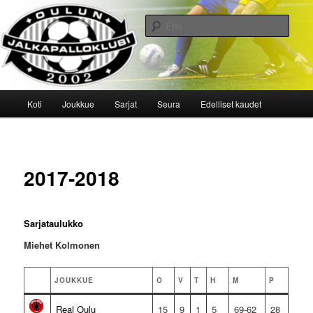
Siirry
sisältöön
Etsi
Oulun Jalkapalloklubi
Päävalikko
Koti
Joukkue
Sarjat
Seura
Edelliset kaudet
2017-2018
Sarjataulukko
Miehet Kolmonen
JOUKKUE
O
V
T
H
M
P
Real Oulu
15
9
1
5
69-62
28