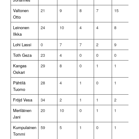
Valtonen
21
9
8
7
15
4
Otto
Leinonen
24
10
4
4
8
0
Ilkka
Lohi Lassi
0
7
7
2
9
1
Toth Geza
23
4
0
0
0
0
Kangas
29
8
0
1
1
0
Oskari
Pähtilä
28
4
1
0
1
0
Tuomo
Fröjd Vesa
34
2
1
1
2
0
Meriläinen
20
10
0
1
1
0
Jani
Kumpulainen
59
5
1
0
1
0
Tommi