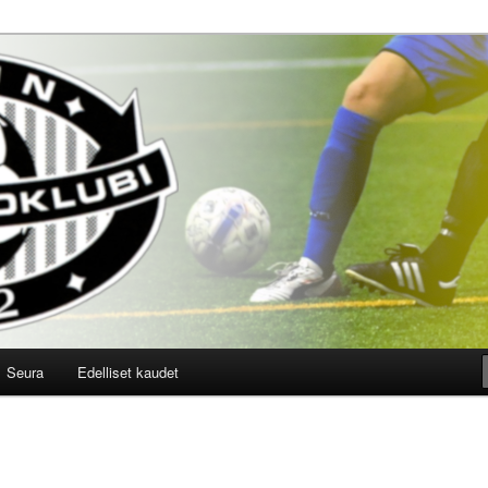
lloklubi
Seura
Edelliset kaudet