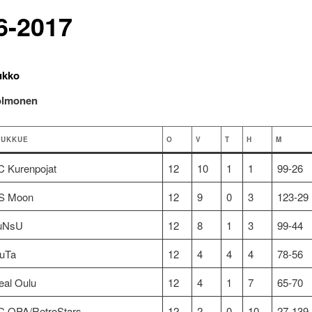
6-2017
ukko
olmonen
OUKKUE
O
V
T
H
M
C Kurenpojat
12
10
1
1
99-26
S Moon
12
9
0
3
123-29
uNsU
12
8
1
3
99-44
uTa
12
4
4
4
78-56
eal Oulu
12
4
1
7
65-70
C OPA/RetroStars
12
2
0
10
27-139