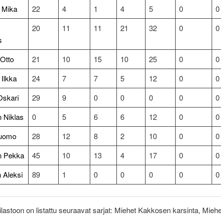
 Mika
22
4
1
4
5
0
0
20
11
11
21
32
0
0
s
 Otto
21
10
15
10
25
0
0
 Ilkka
24
7
7
5
12
0
0
Oskari
29
9
0
0
0
0
0
 Niklas
0
5
6
6
12
0
0
Tuomo
28
12
8
2
10
0
0
n Pekka
45
10
13
4
17
0
0
 Aleksi
89
1
0
0
0
0
0
tilastoon on listattu seuraavat sarjat: Miehet Kakkosen karsinta, Miehe