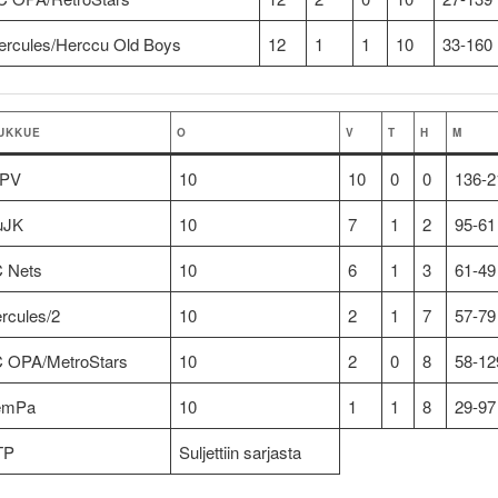
ercules/Herccu Old Boys
12
1
1
10
33-160
UKKUE
O
V
T
H
M
oPV
10
10
0
0
136-2
uJK
10
7
1
2
95-61
 Nets
10
6
1
3
61-49
rcules/2
10
2
1
7
57-79
 OPA/MetroStars
10
2
0
8
58-12
emPa
10
1
1
8
29-97
TP
Suljettiin sarjasta