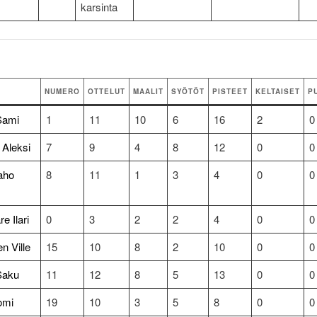
karsinta
NUMERO
OTTELUT
MAALIT
SYÖTÖT
PISTEET
KELTAISET
P
Sami
1
11
10
6
16
2
0
Aleksi
7
9
4
8
12
0
0
aho
8
11
1
3
4
0
0
e Ilari
0
3
2
2
4
0
0
n Ville
15
10
8
2
10
0
0
Saku
11
12
8
5
13
0
0
omi
19
10
3
5
8
0
0