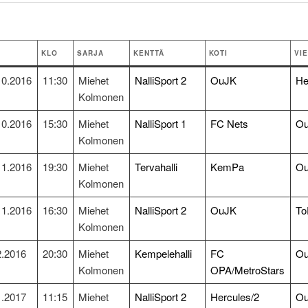
KLO
SARJA
KENTTÄ
KOTI
VI
10.2016
11:30
Miehet
NalliSport 2
OuJK
He
Kolmonen
10.2016
15:30
Miehet
NalliSport 1
FC Nets
O
Kolmonen
11.2016
19:30
Miehet
Tervahalli
KemPa
O
Kolmonen
11.2016
16:30
Miehet
NalliSport 2
OuJK
T
Kolmonen
2.2016
20:30
Miehet
Kempelehalli
FC
O
Kolmonen
OPA/MetroStars
1.2017
11:15
Miehet
NalliSport 2
Hercules/2
O