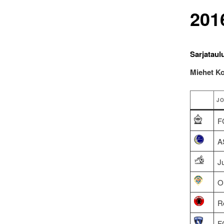
201
Sarjataul
Miehet K
J
F
A
J
O
R
F