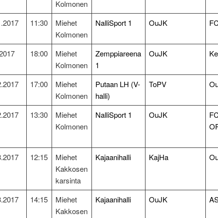
Kolmonen
1.2017
11:30
Miehet
NalliSport 1
OuJK
FC
Kolmonen
.2017
18:00
Miehet
Zemppiareena
OuJK
K
Kolmonen
1
2.2017
17:00
Miehet
Putaan LH (V-
ToPV
O
Kolmonen
halli)
2.2017
13:30
Miehet
NalliSport 1
OuJK
F
Kolmonen
OP
3.2017
12:15
Miehet
Kajaanihalli
KajHa
O
Kakkosen
karsinta
3.2017
14:15
Miehet
Kajaanihalli
OuJK
AS
Kakkosen