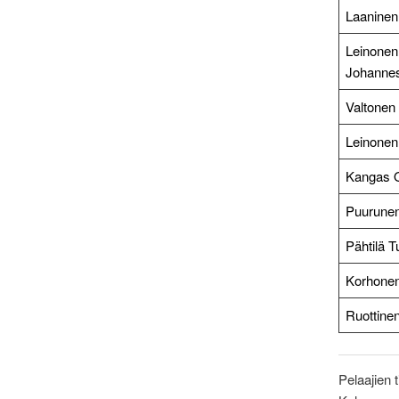
Laaninen
Leinonen
Johanne
Valtonen
Leinonen
Kangas 
Puurunen
Pähtilä 
Korhone
Ruottinen
Pelaajien 