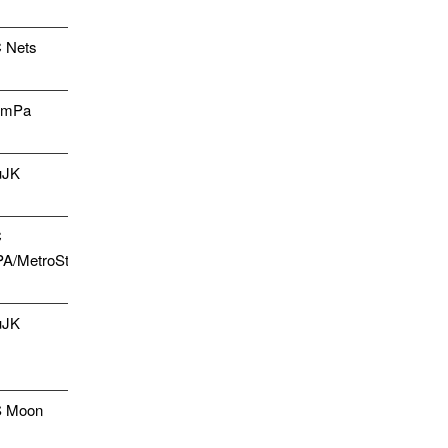
(4-6)
 Nets
3-3
(3-2)
emPa
5-4
(2-3)
uJK
12-0
(5-0)
C
26-4
A/MetroStars
(11-
1)
uJK
8-4
(3-1)
 Moon
0-7
(0-4)