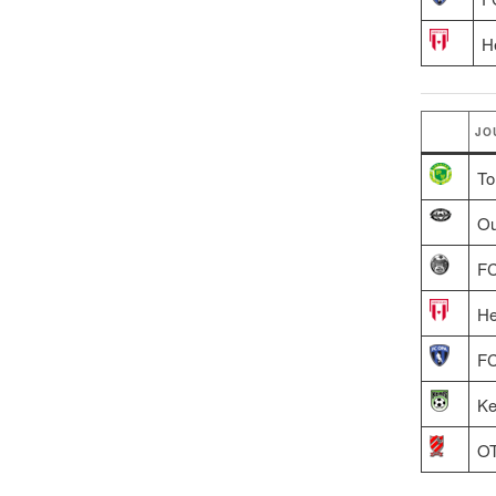
H
JO
T
O
FC
He
FC
K
O