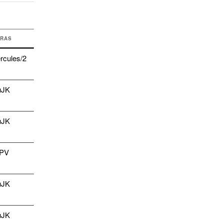
ERAS
TULOS
rcules/2
8-6
(4-4)
uJK
4-15
(2-7)
uJK
1-14
(1-3)
oPV
2-18
(0-7)
uJK
3-14
(1-3)
uJK
6-8