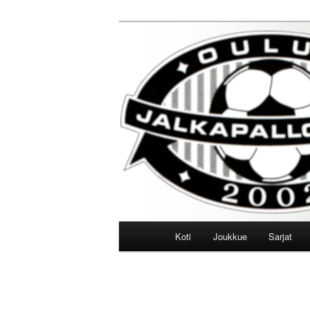
Siirry
sisältöön
Oulun Jalkapa
Päävalikko
Koti
Joukkue
Sarjat