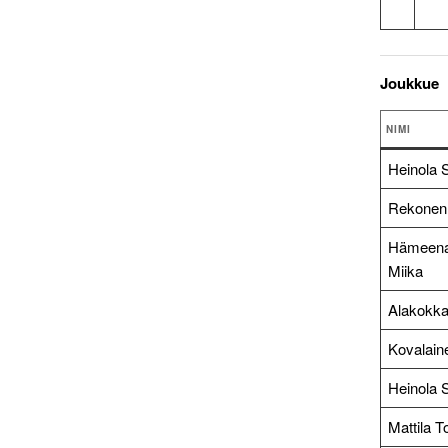
Joukkue
NIMI
Heinola 
Rekonen 
Hämeen
Miika
Alakokkar
Kovalaine
Heinola 
Mattila T