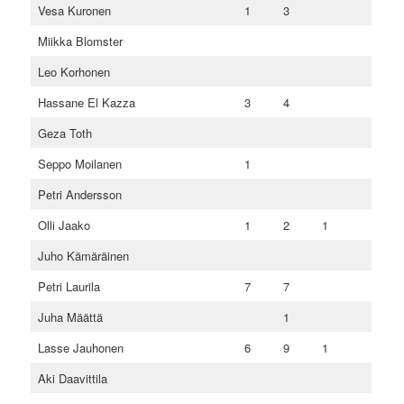
Vesa Kuronen
1
3
Miikka Blomster
Leo Korhonen
Hassane El Kazza
3
4
Geza Toth
Seppo Moilanen
1
Petri Andersson
Olli Jaako
1
2
1
Juho Kämäräinen
Petri Laurila
7
7
Juha Määttä
1
Lasse Jauhonen
6
9
1
Aki Daavittila