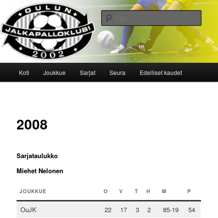
Siirry
sisältöön
Etsi
Oulun Jalkapalloklubi
Päävalikko
Koti
Joukkue
Sarjat
Seura
Edelliset kaudet
2008
Sarjataulukko
Miehet Nelonen
JOUKKUE
O
V
T
H
M
P
OuJK
22
17
3
2
85-19
54