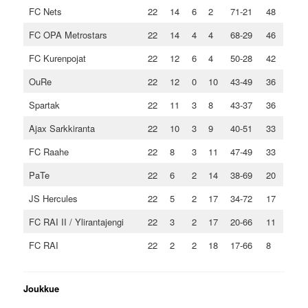
FC Nets
22
14
6
2
71-21
48
FC OPA Metrostars
22
14
4
4
68-29
46
FC Kurenpojat
22
12
6
4
50-28
42
OuRe
22
12
0
10
43-49
36
Spartak
22
11
3
8
43-37
36
Ajax Sarkkiranta
22
10
3
9
40-51
33
FC Raahe
22
8
3
11
47-49
33
PaTe
22
6
2
14
38-69
20
JS Hercules
22
5
2
17
34-72
17
FC RAI II / Ylirantajengi
22
3
2
17
20-66
11
FC RAI
22
2
2
18
17-66
8
Joukkue