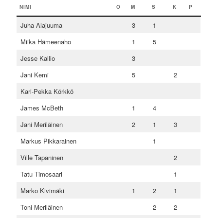
NIMI
O
M
S
K
P
Juha Alajuuma
3
1
Miika Hämeenaho
1
5
Jesse Kallio
3
Jani Kemi
5
2
Kari-Pekka Körkkö
James McBeth
1
4
Jani Meriläinen
2
1
3
Markus Pikkarainen
1
Ville Tapaninen
2
Tatu Timosaari
1
Marko Kivimäki
1
2
1
Toni Meriläinen
2
2