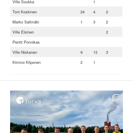
Ville Soukka
1
Toni Koskinen
24
4
2
Marko Salimäki
1
3
2
Ville Elsinen
2
Pentti Ponnikas
Ville Niskanen
9
13
3
Kimmo Kilponen
2
1