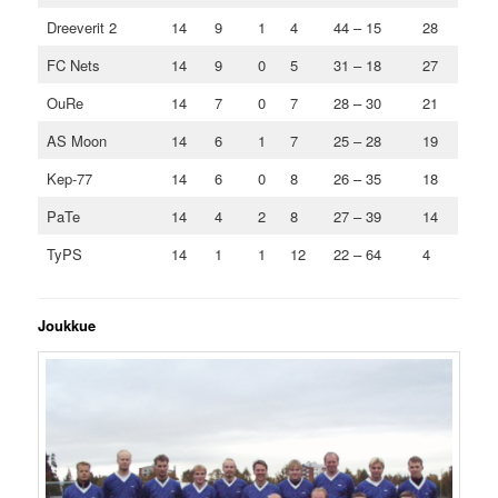
Dreeverit 2
14
9
1
4
44 – 15
28
FC Nets
14
9
0
5
31 – 18
27
OuRe
14
7
0
7
28 – 30
21
AS Moon
14
6
1
7
25 – 28
19
Kep-77
14
6
0
8
26 – 35
18
PaTe
14
4
2
8
27 – 39
14
TyPS
14
1
1
12
22 – 64
4
Joukkue