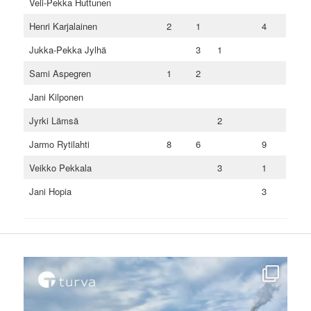
Veli-Pekka Huttunen
Henri Karjalainen
2
1
4
Jukka-Pekka Jylhä
3
1
Sami Aspegren
1
2
Jani Kilponen
Jyrki Lämsä
2
Jarmo Rytilahti
8
6
9
Veikko Pekkala
3
1
Jani Hopia
3