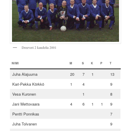
Dreeveri 2 kaudella 2001
NIMI
M
S
K
P
T
Juha Alajuuma
20
7
1
13
Kari-Pekka Körkkö
1
4
9
Vesa Kuronen
1
8
Jani Mettovaara
4
6
1
1
9
Pentti Ponnikas
7
Juha Tolvanen
9