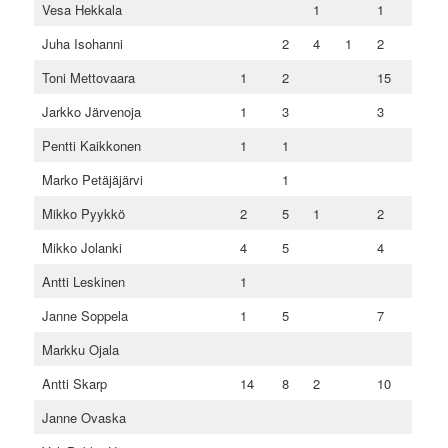
Vesa Hekkala
1
1
Juha Isohanni
2
4
1
2
Toni Mettovaara
1
2
15
Jarkko Järvenoja
1
3
3
Pentti Kaikkonen
1
1
Marko Petäjäjärvi
1
Mikko Pyykkö
2
5
1
2
Mikko Jolanki
4
5
4
Antti Leskinen
1
Janne Soppela
1
5
7
Markku Ojala
Antti Skarp
14
8
2
10
Janne Ovaska