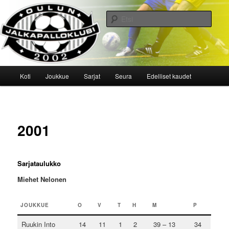
Siirry
sisältöön
Etsi
Oulun Jalkapalloklubi
Päävalikko
Koti
Joukkue
Sarjat
Seura
Edelliset kaudet
2001
Sarjataulukko
Miehet Nelonen
JOUKKUE
O
V
T
H
M
P
Ruukin Into
14
11
1
2
39 – 13
34