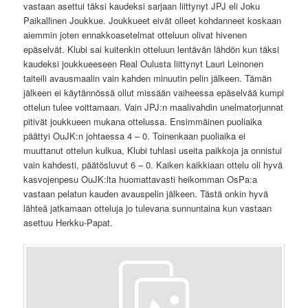
vastaan asettui täksi kaudeksi sarjaan liittynyt JPJ eli Joku
Paikallinen Joukkue. Joukkueet eivät olleet kohdanneet koskaan
aiemmin joten ennakkoasetelmat otteluun olivat hivenen
epäselvät. Klubi sai kuitenkin otteluun lentävän lähdön kun täksi
kaudeksi joukkueeseen Real Oulusta liittynyt Lauri Leinonen
taiteili avausmaalin vain kahden minuutin pelin jälkeen. Tämän
jälkeen ei käytännössä ollut missään vaiheessa epäselvää kumpi
ottelun tulee voittamaan. Vain JPJ:n maalivahdin unelmatorjunnat
pitivät joukkueen mukana ottelussa. Ensimmäinen puoliaika
päättyi OuJK:n johtaessa 4 – 0. Toinenkaan puoliaika ei
muuttanut ottelun kulkua, Klubi tuhlasi useita paikkoja ja onnistui
vain kahdesti, päätösluvut 6 – 0. Kaiken kaikkiaan ottelu oli hyvä
kasvojenpesu OuJK:lta huomattavasti heikomman OsPa:a
vastaan pelatun kauden avauspelin jälkeen. Tästä onkin hyvä
lähteä jatkamaan otteluja jo tulevana sunnuntaina kun vastaan
asettuu Herkku-Papat.