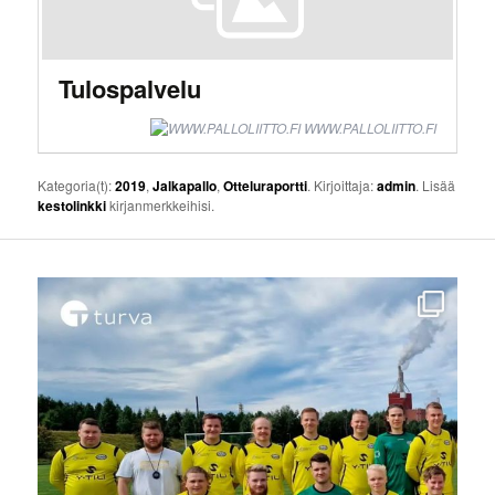
Tulospalvelu
WWW.PALLOLIITTO.FI
Kategoria(t):
2019
,
Jalkapallo
,
Otteluraportti
. Kirjoittaja:
admin
. Lisää
kestolinkki
kirjanmerkkeihisi.