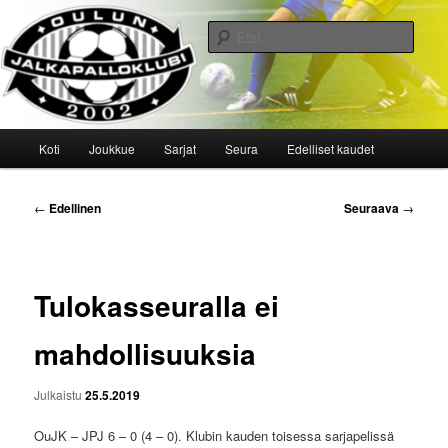
Siirry
sisältöön
Etsi
Oulun Jalkapalloklubi
Päävalikko
Koti
Joukkue
Sarjat
Seura
Edelliset kaudet
Artikkelien
←
Edellinen
Seuraava
→
selaus
Tulokasseuralla ei
mahdollisuuksia
Julkaistu
25.5.2019
OuJK – JPJ 6 – 0 (4 – 0). Klubin kauden toisessa sarjapelissä